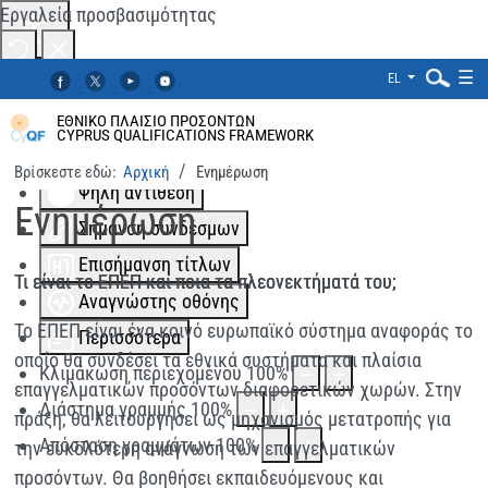
Εργαλεία προσβασιμότητας
☰
EL
Αλλαγή χρωμάτων
Μονόχρωμο
ΕΘΝΙΚΟ ΠΛΑΙΣΙΟ ΠΡΟΣΟΝΤΩΝ
CYPRUS QUALIFICATIONS FRAMEWORK
Χαμηλή αντίθεση
Βρίσκεστε εδώ:
Αρχική
Ενημέρωση
Ψηλή αντίθεση
Αναζήτηση...
Ενημέρωση
Σήμανση συνδέσμων
Επισήμανση τίτλων
Τι είναι το ΕΠΕΠ και ποια τα πλεονεκτήματά του;
Αναγνώστης οθόνης
Το ΕΠΕΠ είναι ένα κοινό ευρωπαϊκό σύστημα αναφοράς το
Περισσότερα
οποίο θα συνδέσει τα εθνικά συστήματα και πλαίσια
Κλιμάκωση περιεχομένου
100
%
επαγγελματικών προσόντων διαφορετικών χωρών. Στην
Διάστημα γραμμής
100
%
πράξη, θα λειτουργήσει ως μηχανισμός μετατροπής για
Απόσταση γραμμάτων
100
%
την ευκολότερη ανάγνωση των επαγγελματικών
προσόντων. Θα βοηθήσει εκπαιδευόμενους και